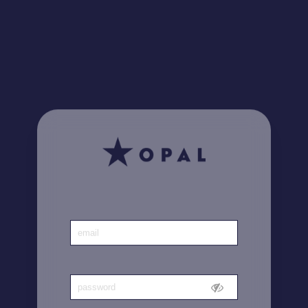
¿Lo sabía? Encuentre
aquí
todas sus facturas
Inicio
|
Cuenta