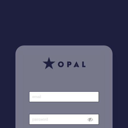
¿Lo sabía? Encuentre
aquí
todas sus facturas
Inicio
|
Cuenta