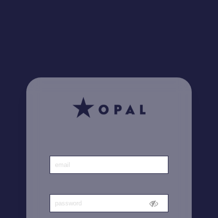
¿Lo sabía? Encuentre
aquí
todas sus facturas
Inicio
|
Cuenta