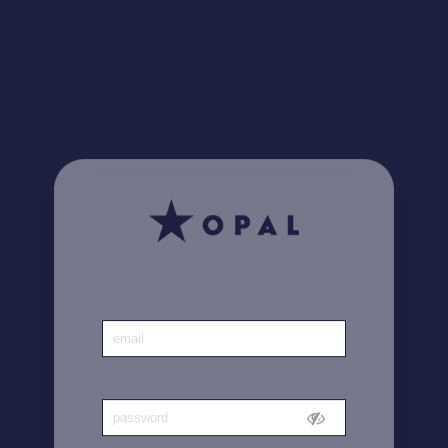
¿Lo sabía? Encuentre
aquí
todas sus facturas
Inicio
|
Cuenta