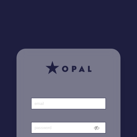
¿Lo sabía? Encuentre
aquí
todas sus facturas
Inicio
|
Cuenta