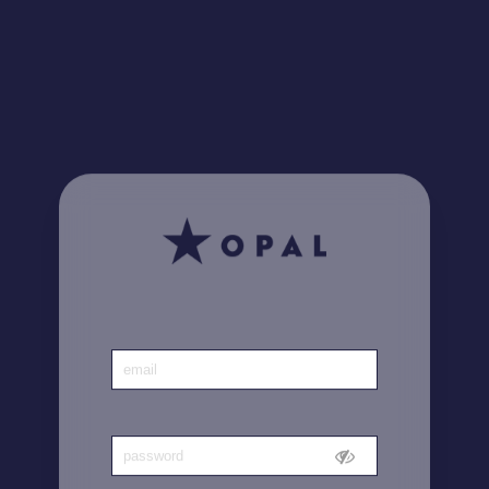
¿Lo sabía? Encuentre
aquí
todas sus facturas
Inicio
|
Cuenta