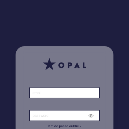
Le saviez-vous ? Retrouvez toutes vos factures
ici
Accueil
|
Compte
Mot de passe oublié ?