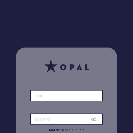
Le saviez-vous ? Retrouvez toutes vos factures
ici
Accueil
|
Compte
Mot de passe oublié ?