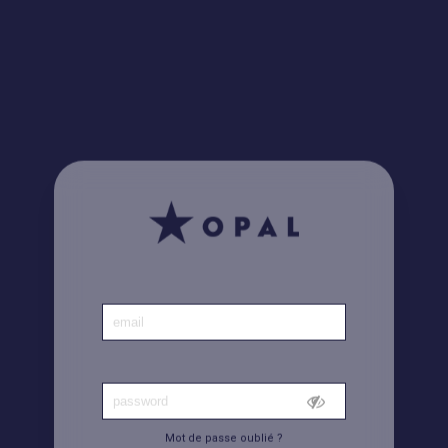
Le saviez-vous ? Retrouvez toutes vos factures
ici
Accueil
|
Compte
Mot de passe oublié ?