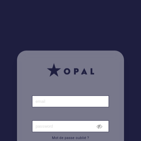
Le saviez-vous ? Retrouvez toutes vos factures
ici
Accueil
|
Compte
Mot de passe oublié ?