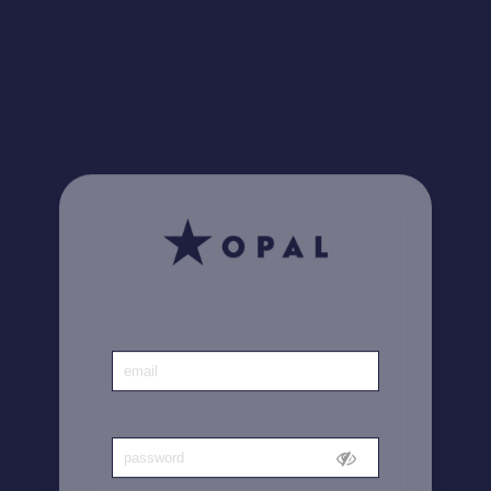
¿Lo sabía? Encuentre
aquí
todas sus facturas
Inicio
|
Cuenta